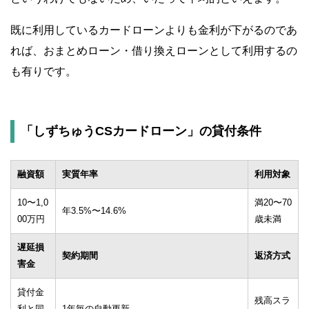
既に利用しているカードローンよりも金利が下がるのであ
れば、おまとめローン・借り換えローンとして利用するの
も有りです。
「しずちゅうCSカードローン」の貸付条件
融資額
実質年率
利用対象
10〜1,0
満20〜70
年3.5%〜14.6%
00万円
歳未満
遅延損
契約期間
返済方式
害金
貸付金
残高スラ
利と同
1年毎の自動更新