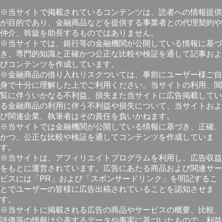
※当サイトで掲載されているコンテンツは、読者への情報提供
が目的であり、金融商品などを提供する事業者との代理契約や
仲介、斡旋を助長するものではありません。
※当サイトでは、銀行等の金融機関が公開している情報に基づ
き、専門的知識と正確かつ公正な比較や検証を通して記事およ
びコンテンツを作成しています。
※金融商品の借り入れリスクついては、事前にユーザー様ご自
身で十分に理解した上でご利用ください。当サイトの利用、閲
覧に伴ういかなる不利益、損失また当サイトに広告掲載してい
る金融商品の利用に伴う不利益や損失について、当サイトおよ
び関連企業、執筆者はその責任を負いかねます。
※当サイトでは金融機関が公開している情報に基づき、正確、
かつ、公正な比較や検証を通してコンテンツを作成していま
す。
※当サイトは、アフィリエイトプログラムを利用し、広告収益
をもとに運営されています。広告にあたる商品および関連サー
ビスには「PR」および「スポンサードリンク」を明記するこ
とでユーザーの皆様に広告出稿されていることを認知させま
す。
※当サイトに掲載される広告の商品やサービスの概要、比較、
評価等の情報は公表するデータや事実に基づいたもので、利益