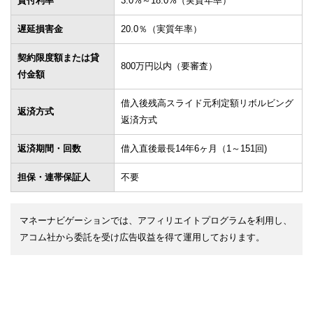
貸付利率
3.0%～18.0%（実質年率）
遅延損害金
20.0％（実質年率）
契約限度額または貸
800万円以内（要審査）
付金額
借入後残高スライド元利定額リボルビング
返済方式
返済方式
返済期間・回数
借入直後最長14年6ヶ月（1～151回)
担保・連帯保証人
不要
マネーナビゲーションでは、アフィリエイトプログラムを利用し、
アコム社から委託を受け広告収益を得て運用しております。