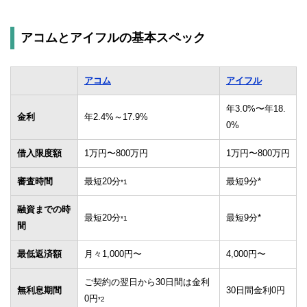
アコムとアイフルの基本スペック
アコム
アイフル
年3.0%〜年18.
金利
年2.4%～17.9%
0%
借入限度額
1万円〜800万円
1万円〜800万円
審査時間
最短20分
最短9分*
*1
融資までの時
最短20分
最短9分*
*1
間
最低返済額
月々1,000円〜
4,000円〜
ご契約の翌日から30日間は金利
無利息期間
30日間金利0円
0円
*2