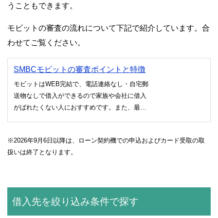
うこともできます。
モビットの審査の流れについて下記で紹介しています。合
わせてご覧ください。
SMBCモビットの審査ポイントと特徴
モビットはWEB完結で、電話連絡なし・自宅郵
送物なしで借入ができるので家族や会社に借入
がばれたくない人におすすめです。また、最短2
時間で契約が完了するので即日融資が可能で
す。ローン契約機でのキャッシュカード発行で
※2026年9月6日以降は、ローン契約機での申込およびカード受取の取
21時までの契約完了で即日融資が受けられるの
扱いは終了となります。
で、家族や会社にばれないで今日中にお金が借
入したい人におすすめです。
借入先を絞り込み条件で探す