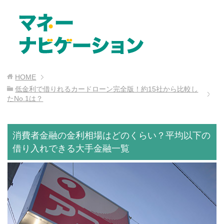
HOME
低金利で借りれるカードローン完全版！約15社から比較し
たNo.1は？
消費者金融の金利相場はどのくらい？平均以下の
借り入れできる大手金融一覧