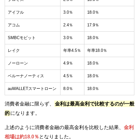
アイフル
3.0％
18.0％
アコム
2.4％
17.9％
SMBCモビット
3.0％
18.0％
レイク
年率4.5％
年率18.0％
ノーローン
4.9％
18.0％
ベルーナノーティス
4.5％
18.0％
auWALLETスマートローン
8.0％
18.0％
消費者金融に限らず、
金利は最高金利で比較するのが一般
的
になります。
上述のように消費者金融の最高金利を比較した結果、
金利
相場は約18.0％
となりました。