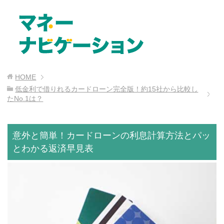
HOME
低金利で借りれるカードローン完全版！約15社から比較し
たNo.1は？
意外と簡単！カードローンの利息計算方法とパッ
とわかる返済早見表